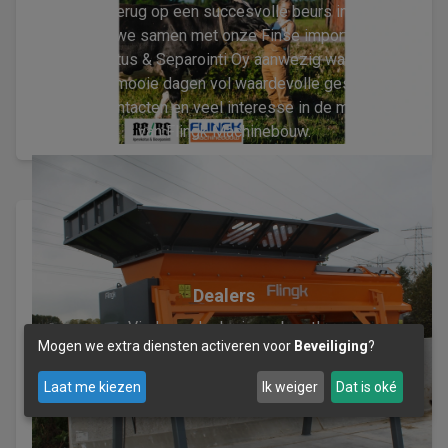
We kijken terug op een succesvolle beurs in Kalajoki,
waar we samen met onze Finse importeur
Apesekoitus & Separointi Oy aanwezig waren. Het
waren drie mooie dagen vol waardevolle gesprekken,
nieuwe contacten en veel interesse in de machines
van Flingk Machinebouw.
Dealers
Vind een dealer in uw buurt!
Mogen we extra diensten activeren voor
Beveiliging
?
Zoeken
Laat me kiezen
Ik weiger
Dat is oké