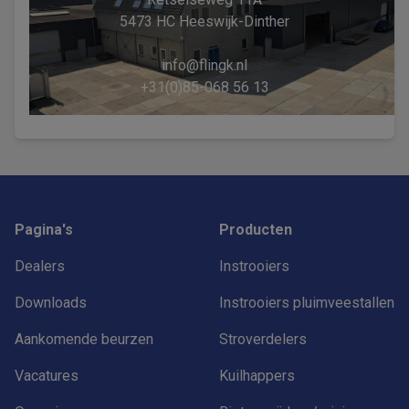
5473 HC Heeswijk-Dinther
info@flingk.nl
+31(0)85-068 56 13
Footer
Pagina's
Producten
Dealers
Instrooiers
Downloads
Instrooiers pluimveestallen
Aankomende beurzen
Stroverdelers
Vacatures
Kuilhappers