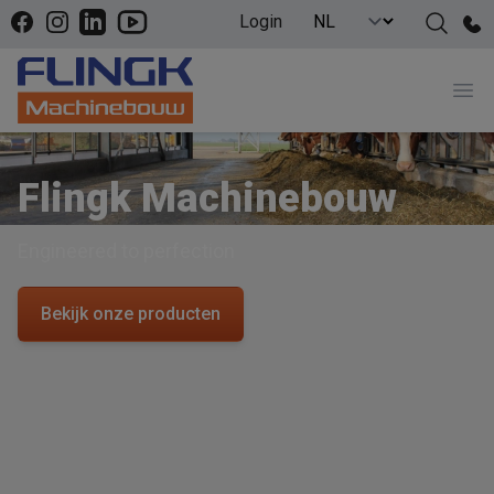
Facebook
Instagram
LinkedIn
YouTube
Login
Pho
Ope
Flingk Machinebouw
Engineered to perfection
Bekijk onze producten