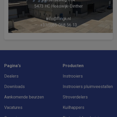
5473 HC Heeswijk-Dinther
info@flingk.nl
+31(0)85-068 56 13
Footer
Pagina's
Producten
Dealers
Instrooiers
Downloads
Instrooiers pluimveestallen
Aankomende beurzen
Stroverdelers
Vacatures
Kuilhappers