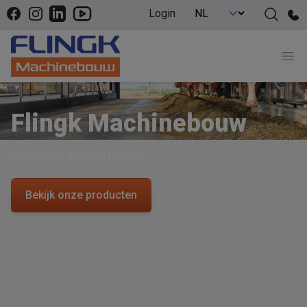
Facebook
Instagram
LinkedIn
YouTube
Login
Pho
Ope
Flingk Machinebouw
Engineered to perfection
Bekijk onze producten