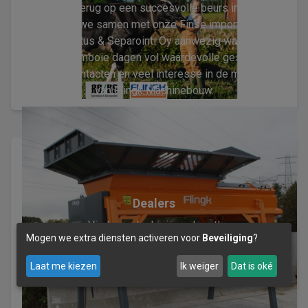
We kijken terug op een succesvolle beurs in Kalajoki,
waar we samen met onze Finse importeur
Apesekoitus & Separointi Oy aanwezig waren. Het
waren drie mooie dagen vol waardevolle gesprekken,
nieuwe contacten en veel interesse in de machines
van Flingk Machinebouw.
Dealers
Vind een dealer in uw buurt!
Mogen we extra diensten activeren voor
Beveiliging
?
Zoeken
Laat me kiezen
Ik weiger
Dat is oké